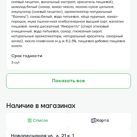
соевый лецитин, ванильный экстракт, краситель пищевой),
шоколад белый (сахар, какао-масло, молоко сухое цельное,
эмульгатор (соевый лецитин), ароматизатор натуральный
"Ваниль"), сахар белый, вода питьевая, яйца куриные, какао-
порошок, мука пшеничная хлебопекарная высший сорт, желатин
пищевой, ликёр десертный "Амаретто" (спирт этиловый
очищенный, вода питьевая, сахар, глюкозный сироп,
натуральные ароматизаторы, натуральный краситель: сахарный
колер), масло сливочное м.д.ж.82,5%, пищевая добавка пищевое
золото.
Срок годности
3 сут
Показать все
Наличие в магазинах
Список
Карта
Новопесчаная ул., д. 21 к. 1