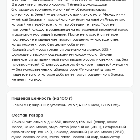
Вы оцените с первого кусочка. Тёмный шоколад дарит
благородную горчинку, молочный — обволакивающую
сливочность, белый — деликатную ванильную ноту. Между ними
— лёгкий бисквит и прослойка с намёком на ликёр «Амаретто»,
который не перебивает, а мягко объединяет вкус. Торт не
приторный: сладость уравновешена натуральной кислинкой какао
и ароматом настоящей ванили. После него остаётся тёплое
послевкусие и ощущение тихого праздника — как в детстве,
когда кусочек торта был целым событием.
Каждый слой мусса готовится отдельно на сливках 33% и
шоколаде с высоким содержанием какао-масла. Бисквит
выпекается из пшеничной муки высшего сорта и свежих яиц, без
готовых смесей. Структуру десерта фиксирует пищевой желатин
— без искусственных стабилизаторов. Финальный штрих —
пищевое золото, которое добавляет торту праздничного блеска,
не влияя на вкус.
Пищевая ценность (на 100 г)
Белки 5.1 г, жиры 31 г, углеводы 26.6 г, 407.2 ккал, 1706.1 кДж
Состав товара
Сливки питьевые м.д.ж.33%, шоколад тёмный (сахар, какао-
масса, какао-масло, эмульгатор (соевый лецитин), натуральный
ароматизатор-ваниль), шоколад молочный (какао-масло (28%),
сухое молоко, сахар, какао-паста, молочный жир, эмульгатор