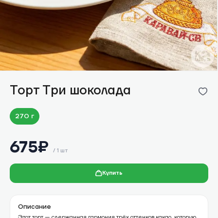
Торт Три шоколада
270 г
675
₽
/
1 шт
Купить
Описание
Этот торт — сдержанная гармония трёх оттенков какао, которую