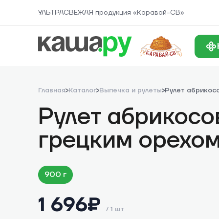
УЛЬТРАСВЕЖАЯ продукция «Каравай-СВ»
Главная
Каталог
Выпечка и рулеты
Рулет абрикос
Рулет абрикосо
грецким орехо
900 г
1 696
₽
/
1 шт