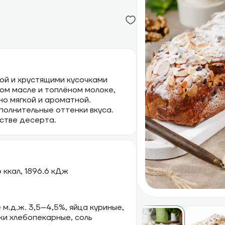
ой и хрустящими кусочками
ном масле и топлёном молоке,
но мягкой и ароматной.
олнительные оттенки вкуса.
естве десерта.
.6 ккал, 1896.6 кДж
 м.д.ж. 3,5–4,5%, яйца куриные,
жи хлебопекарные, соль