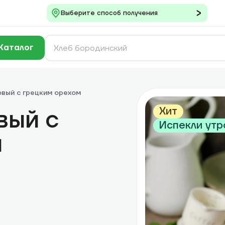
Выберите способ получения
Каталог
овый с грецким орехом
вый с
Хит
Испекли ут
м