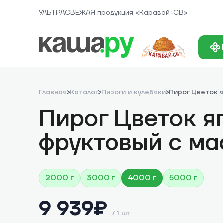
УЛЬТРАСВЕЖАЯ продукция «Каравай-СВ»
Главная
Каталог
Пироги и кулебяки
Пирог Цветок 
Пирог Цветок я
фруктовый с ма
2000 г
3000 г
4000 г
5000 г
9 939
₽
/
1 шт