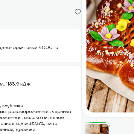
одно-фруктовый 4000г с
ал, 1183.9 кДж
, клубника
быстрозамороженная, черника
оженная, молоко питьевое
вочное м.д.ж.82,5%, яйца
женная, дрожжи