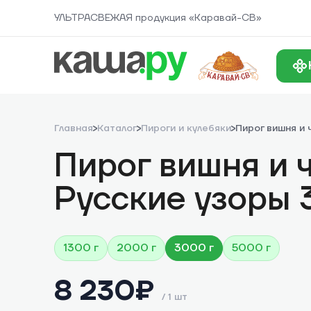
УЛЬТРАСВЕЖАЯ продукция «Каравай-СВ»
Главная
Каталог
Пироги и кулебяки
Пирог вишня и 
Пирог вишня и 
Русские узоры 3
1300 г
2000 г
3000 г
5000 г
8 230
₽
/
1 шт