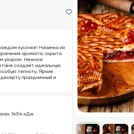
каждом кусочке! Начинка из
хранения аромата, скрыта
ым узором. Нежное
етане создаёт идеальную
особую теплоту. Яркие
 десерту праздничный и
 ккал, 1454 кДж