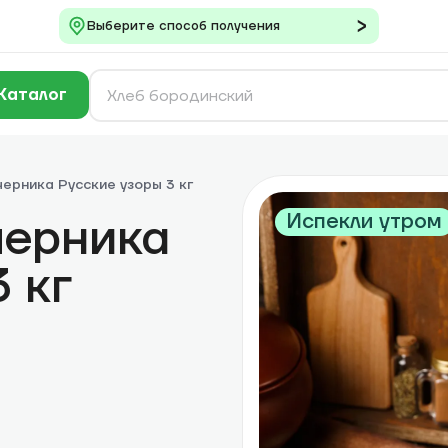
Выберите способ получения
Каталог
черника Русские узоры 3 кг
черника
Испекли утром
 кг