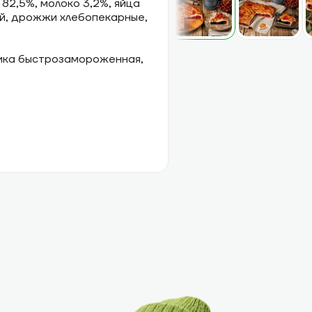
 82,5%, молоко 3,2%, яйца
ый, дрожжи хлебопекарные,
ника быстрозамороженная,