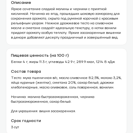
Описание
Яркое сочетание сладкой малины и черники с приятной
кислинкой. Начинка из ягод, прошедших шоковую заморозку для
сохранения аромата, скрыта под румяной корочкой с красивым
рельефным узором. Нежное дрожжевое тесто на сливочном
масле и сметане создаёт идеальную текстуру, а нотки ванили
придают аромату особую теплоту. Яркие засахаренные вишенки
в декоре добавляют десерту праздничный и завершённый вид.
Пищевая ценность (на 100 г)
Белки 4 г, жиры 11.3 г, углеводы 42.9 г, 289.9 ккал, 1214.8 кДж
Состав товара
Тесто: мука пшеничная в/с, масло сливочное 82,5%, молоко 3,2%,
яйца куриные (желтки), сметана 20%, сахар белый, дрожжи
хлебопекарные, масло оливковое, соль поваренная, ванилин.
Начинка: малина быстрозамороженная, черника
быстрозамороженная, сахар белый.
Для украшения: вишня засахаренная.
Срок годности
3 сут