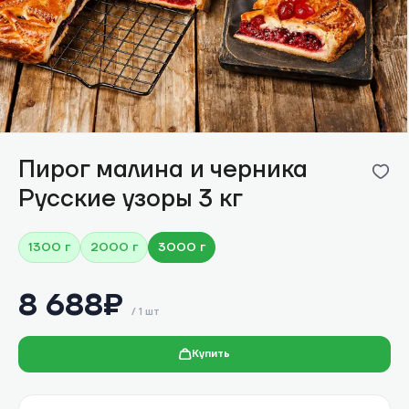
Пирог малина и черника
Русские узоры 3 кг
1300 г
2000 г
3000 г
8 688
₽
/
1 шт
Купить