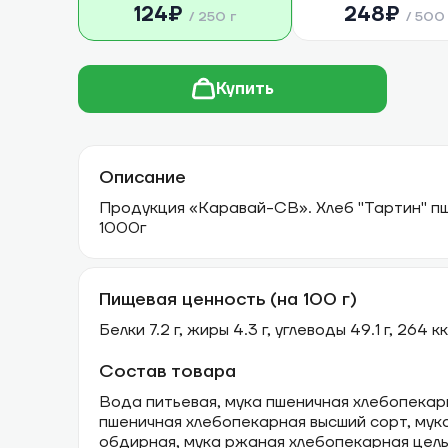
124
₽
248
₽
/
250 г
/
500 
Купить
Описание
Продукция «Каравай-СВ». Хлеб "Тартин" п
1000г
Пищевая ценность (на 100 г)
Белки 7.2 г, жиры 4.3 г, углеводы 49.1 г, 264 к
Состав товара
Вода питьевая, мука пшеничная хлебопекар
пшеничная хлебопекарная высший сорт, му
обдирная, мука ржаная хлебопекарная цел