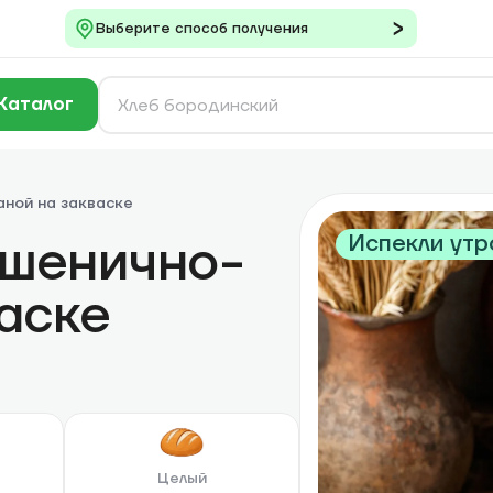
Выберите способ получения
Каталог
аной на закваске
пшенично-
Испекли ут
аске
Целый