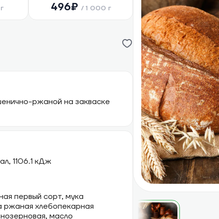
496
₽
г
/
1 000 г
шенично-ржаной на закваске
кал, 1106.1 кДж
ная первый сорт, мука
ка ржаная хлебопекарная
ьнозерновая, масло