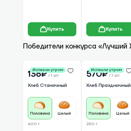
Купить
Купить
Победители конкурса «Лучший 
Испекли утром
Испекли утром
136₽
570₽
/
1 шт
/
1 шт
Хлеб Станичный
Хлеб Праздничный
Половина
Целый
Половина
Целый
400 г
250 г