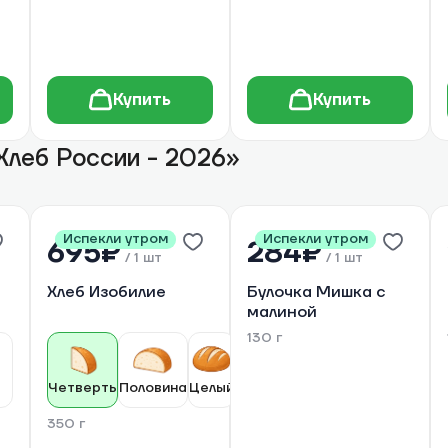
Купить
Купить
Хлеб России - 2026»
Испекли утром
Испекли утром
695₽
284₽
/
1 шт
/
1 шт
Хлеб Изобилие
Булочка Мишка с
малиной
130 г
Четверть
Половина
Целый
350 г