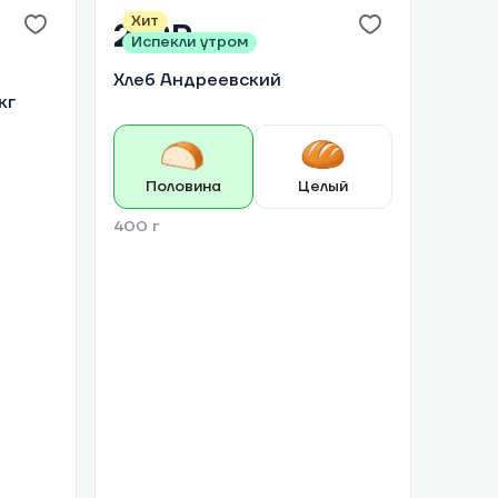
Хит
222₽
Испекли утром
/
1 шт
Хлеб Андреевский
кг
Половина
Целый
400 г