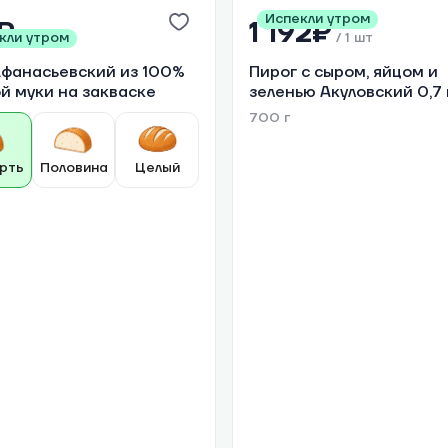
Испекли утром
₽
1 192₽
кли утром
/
1 шт
/
1 шт
Афанасьевский из 100%
Пирог с сыром, яйцом и
й муки на закваске
зеленью Акуловский 0,7 
700 г
рть
Половина
Целый