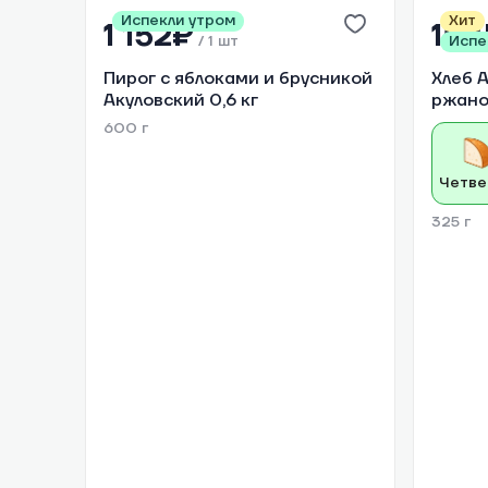
Испекли утром
Хит
1 152₽
158
/
1 шт
Испе
Пирог с яблоками и брусникой
Хлеб 
Акуловский 0,6 кг
ржано
600 г
Четве
325 г