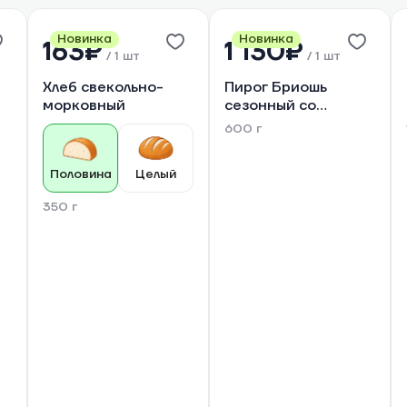
Новинка
Новинка
163₽
1 130₽
/
1 шт
/
1 шт
Хлеб свекольно-
Пирог Бриошь
морковный
сезонный со
свежими
600 г
абрикосами 0,6 кг
Половина
Целый
350 г