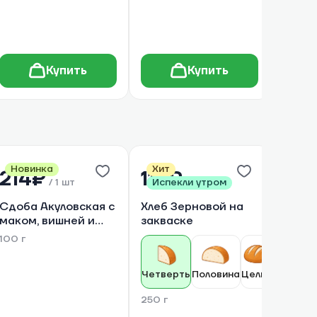
Купить
Купить
Новинка
Хит
Хит
214₽
118₽
18
/
1 шт
Испекли утром
/
1 шт
Испе
Сдоба Акуловская с
Хлеб Зерновой на
Хлеб 
маком, вишней и
закваске
шоколадом
100 г
Четверть
Половина
Целый
Четве
250 г
250 г